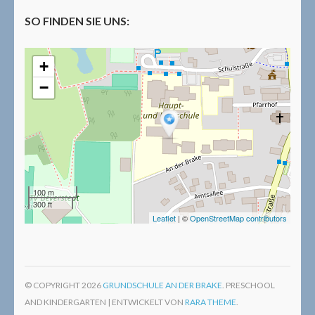
SO FINDEN SIE UNS:
+
−
100 m
300 ft
Leaflet
| ©
OpenStreetMap contributors
© COPYRIGHT 2026
GRUNDSCHULE AN DER BRAKE
. PRESCHOOL
AND KINDERGARTEN | ENTWICKELT VON
RARA THEME
.