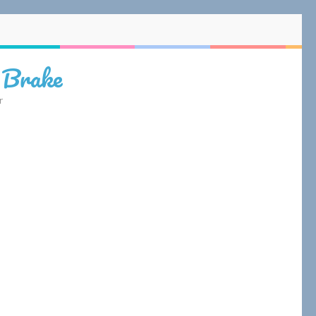
 Brake
r