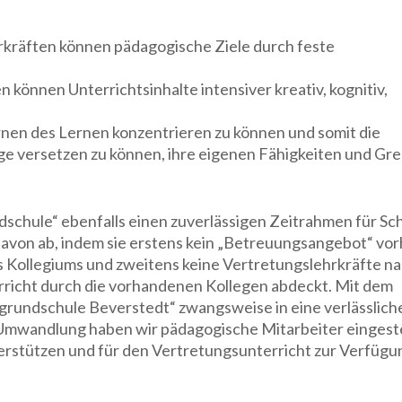
hrkräften können pädagogische Ziele durch feste
können Unterrichtsinhalte intensiver kreativ, kognitiv,
rnen des Lernen konzentrieren zu können und somit die
age versetzen zu können, ihre eigenen Fähigkeiten und Gr
schule“ ebenfalls einen zuverlässigen Zeitrahmen für Sc
davon ab, indem sie erstens kein „Betreuungsangebot“ vorh
 Kollegiums und zweitens keine Vertretungslehrkräfte n
rricht durch die vorhandenen Kollegen abdeckt. Mit dem
sgrundschule Beverstedt“ zwangsweise in eine verlässlich
mwandlung haben wir pädagogische Mitarbeiter eingeste
terstützen und für den Vertretungsunterricht zur Verfügu