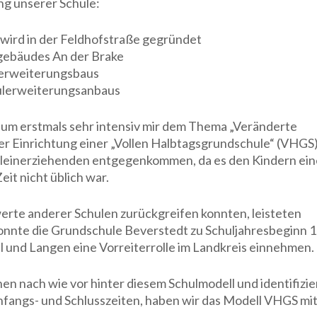
ng unserer Schule:
wird in der Feldhofstraße gegründet
gebäudes An der Brake
lerweiterungsbaus
ulerweiterungsanbaus
gium erstmals sehr intensiv mir dem Thema „Veränderte
der Einrichtung einer „Vollen Halbtagsgrundschule“ (VHGS)
Alleinerziehenden entgegenkommen, da es den Kindern ei
eit nicht üblich war.
erte anderer Schulen zurückgreifen konnten, leisteten
nnte die Grundschule Beverstedt zu Schuljahresbeginn 
und Langen eine Vorreiterrolle im Landkreis einnehmen.
hen nach wie vor hinter diesem Schulmodell und identifizi
nfangs- und Schlusszeiten, haben wir das Modell VHGS mi