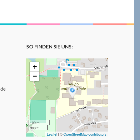
SO FINDEN SIE UNS:
+
−
.de
100 m
300 ft
Leaflet
| ©
OpenStreetMap contributors