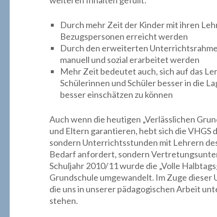
weiteren Inhalten gefüllt:
Durch mehr Zeit der Kinder mit ihren Le
Bezugspersonen erreicht werden
Durch den erweiterten Unterrichtsrahmen 
manuell und sozial erarbeitet werden
Mehr Zeit bedeutet auch, sich auf das Le
Schülerinnen und Schüler besser in die L
besser einschätzen zu können
Auch wenn die heutigen „Verlässlichen Grund
und Eltern garantieren, hebt sich die VHGS 
sondern Unterrichtsstunden mit Lehrern des
Bedarf anfordert, sondern Vertretungsunte
Schuljahr 2010/11 wurde die „Volle Halbtag
Grundschule umgewandelt. Im Zuge dieser U
die uns in unserer pädagogischen Arbeit un
stehen.