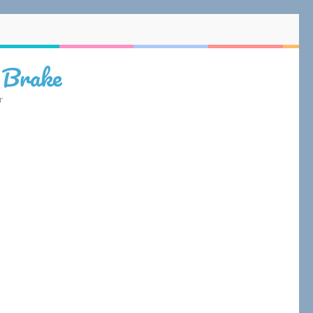
 Brake
r