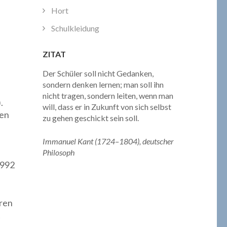
Hort
Schulkleidung
ZITAT
Der Schüler soll nicht Gedanken,
sondern denken lernen; man soll ihn
nicht tragen, sondern leiten, wenn man
.
will, dass er in Zukunft von sich selbst
nen
zu gehen geschickt sein soll.
Immanuel Kant (1724–1804), deutscher
Philosoph
1992
eren
t