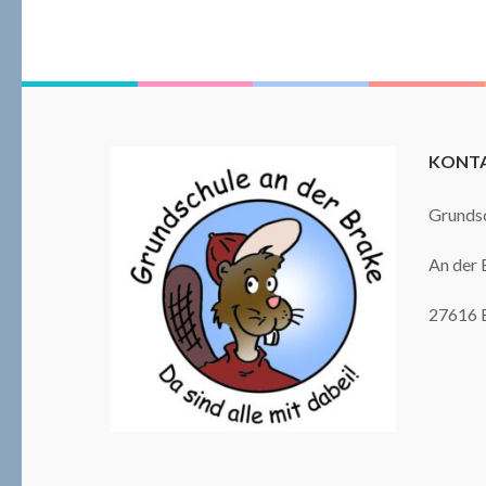
KONTA
Grundsc
An der 
27616 