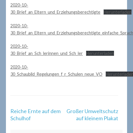
2020-10-
30_Brief_an_Eltern_und_Erziehungsberechtigte
Herunterladen
2020-10-
30_Brief_an_Eltern_und_Erziehungsberechtigte_einfache_Sprac
2020-10-
30_Brief_an_Sch_lerinnen_und_Sch_ler
Herunterladen
2020-10-
30_Schaubild_Regelungen_f_r_Schulen_neue_VO
Herunterlade
Beitragsnavigation
Reiche Ernte auf dem
Großer Umweltschutz
Schulhof
auf kleinem Plakat