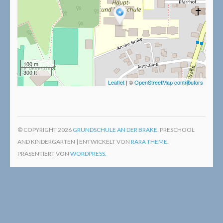
100 m
300 ft
Leaflet
| ©
OpenStreetMap contributors
© COPYRIGHT 2026
GRUNDSCHULE AN DER BRAKE
. PRESCHOOL
AND KINDERGARTEN | ENTWICKELT VON
RARA THEME
.
PRÄSENTIERT VON
WORDPRESS.