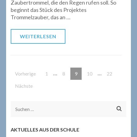
Zaubertrommel, die den Regen rufen soll. So
beginnt das Stück des Projektes
Trommelzauber, das an …
WEITERLESEN
Beitragsnavigation
…
…
Seite
Seite
Seite
Seite
Seite
Vorherige
1
8
9
10
22
Nächste
Suchen
nach:
AKTUELLES AUS DER SCHULE